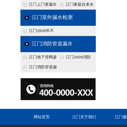
水检测技术与价格关
水检测与维修价格20
江门上门查漏水
江门家庭自来水
联2026，不同方法收
26，老旧管道改造方
vs 自行检测：2026
管漏水检测全攻略：
江门室外漏水检测
费差异
案参考
年成本与效果对比分
价格、方法、避坑要
江门2026年不
析
点2026
同城市上门查漏水价
江门消防管道漏水
格差异分析，地域报
江门地下管网渗
江门2026消防
价参考
漏检测
管道漏水检测与维修
江门消防管道漏
一体化服务价格，工
水检测价格揭秘202
程类项目报价
6，工程类检测收费
标准详解
网站首页
江门关于我们
江门服