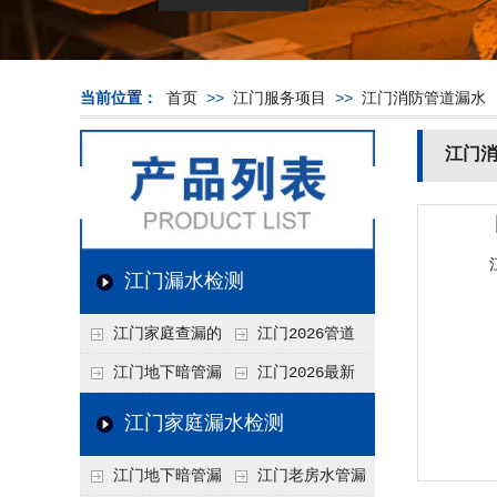
当前位置：
首页
>>
江门服务项目
>>
江门消防管道漏水
江门
江门漏水检测
江门家庭查漏的
江门2026管道
实用小技巧
漏水维修价格表，按
江门地下暗管漏
江门2026最新
材质、漏点类型精准
水检测价格高？2026
上门漏水检测价格
江门家庭漏水检测
报价
年收费构成与省钱技
表，家庭/商用全品
江门地下暗管漏
江门老房水管漏
巧
类报价一览