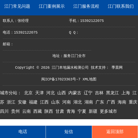
江门常见问题
江门案例展示
江门服务流程
江门联系我们
联系人：张经理
手机：15392122075
电话：15392122075
Q Q：
邮箱：
地址：服务江门全市
Copyright © 2026 江门本地漏水检测公司 技术支持：
季晨网
闽ICP备17023363号-7
XML地图
城市分站：
北京
天津
河北
山西
内蒙古
辽宁
吉林
黑龙江
上海
江
苏
浙江
安徽
福建
江西
山东
河南
湖北
湖南
广东
广西
海南
重庆
四川
贵州
云南
西藏
陕西
甘肃
青海
宁夏
新疆
更多城市
电话
短信
返回顶部