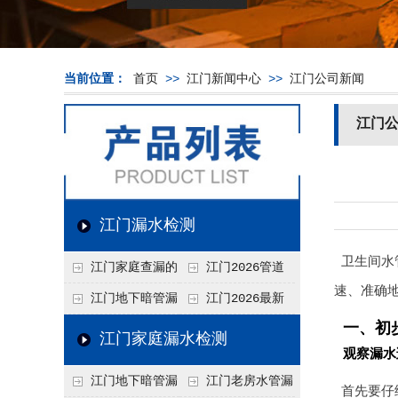
当前位置：
首页
>>
江门新闻中心
>>
江门公司新闻
江门
江门漏水检测
卫生间水
江门家庭查漏的
江门2026管道
速、准确
实用小技巧
漏水维修价格表，按
江门地下暗管漏
江门2026最新
一、初
材质、漏点类型精准
水检测价格高？2026
上门漏水检测价格
江门家庭漏水检测
观察漏水
报价
年收费构成与省钱技
表，家庭/商用全品
江门地下暗管漏
江门老房水管漏
巧
类报价一览
首先要仔