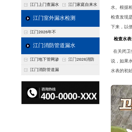
水检测技术与价格关
水检测与维修价格20
江门上门查漏水
江门家庭自来水
水。根据
联2026，不同方法收
26，老旧管道改造方
vs 自行检测：2026
管漏水检测全攻略：
检查发现
江门室外漏水检测
费差异
案参考
年成本与效果对比分
价格、方法、避坑要
下来，以
江门2026年不
析
点2026
检查水表
同城市上门查漏水价
江门消防管道漏水
在关闭卫
格差异分析，地域报
江门地下管网渗
江门2026消防
说，如果水
价参考
漏检测
管道漏水检测与维修
江门消防管道漏
水表的初始
一体化服务价格，工
水检测价格揭秘202
程类项目报价
6，工程类检测收费
标准详解